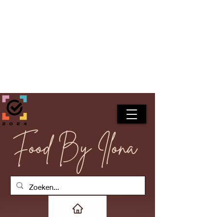
Food By Ilona