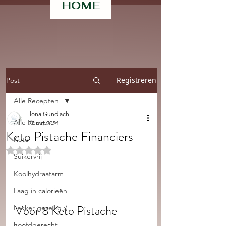
HOME
Registreren
Post
Alle Recepten
Ilona Gundlach
Alle Recepten
27 mrt 2024
Keto Pistache Financiers
Keto
Beoordeeld met NaN uit 5 sterren.
Suikervrij
Koolhydraatarm
Laag in calorieën
Voor 8 Keto Pistache 
Lekker gezellig :)
hoofdgerecht