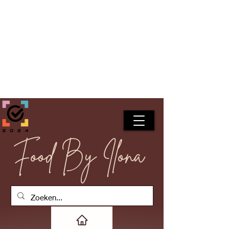
Food By Ilona