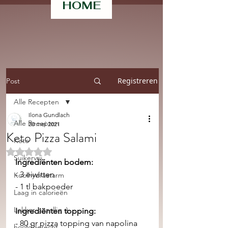
HOME
Registreren
Post
Alle Recepten
Ilona Gundlach
Alle Recepten
20 mei 2021
Keto Pizza Salami
Keto
Beoordeeld met NaN uit 5 sterren.
Suikervrij
Ingrediënten bodem:
- 3 eiwitten
Koolhydraatarm
- 1 tl bakpoeder
Laag in calorieën
Lekker gezellig :)
Ingrediënten topping:
- 80 gr pizza topping van napolina
hoofdgerecht