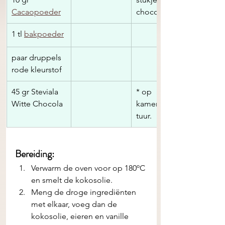
Cacaopoeder
chocola 
1 tl 
bakpoeder
paar druppels 
rode kleurstof
45 gr Steviala 
* op 
Witte Chocola
kamertempera
tuur. 
Bereiding:
Verwarm de oven voor op 180ºC 
en smelt de kokosolie.
Meng de droge ingrediënten 
met elkaar, voeg dan de 
kokosolie, eieren en vanille 