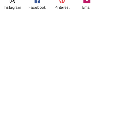
Instagram
Facebook
Pinterest
Email
Keto Red Velvet Cheesecake! 
recepten
keto_ilona
keto ilona
cheesecake
chocolade
recept
witte chocolade
keto cheesecake
red velvet
red velvet cheesecake
Keto
Alles weergeven
Gerelateerde posts