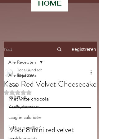
HOME
Registreren
Post
Alle Recepten
Ilona Gundlach
Alle Recepten
10 jul 2023
Keto Red Velvet Cheesecake
Keto
Beoordeeld met NaN uit 5 sterren.
Suikervrij
met witte chocola
Koolhydraatarm
Laag in calorieën
Voor 8 mini red velvet 
Lekker gezellig :)
hoofdgerecht