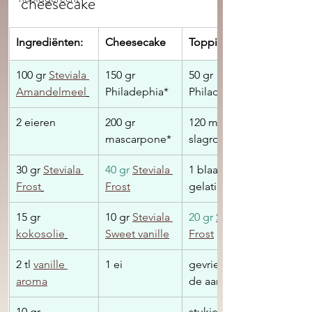
cheesecake 
​Ingrediënten:
Cheesecake
Topping
100 gr 
Steviala 
150 gr 
50 gr 
Amandelmeel
Philadephia*
Philadelphia*
2 eieren
200 gr 
120 ml 
mascarpone*
slagroom
30 gr 
Steviala 
40 gr 
Steviala 
1 blaadjes 
Frost
Frost
gelatine 
15 gr 
10 gr 
Steviala 
20 gr 
Steviala 
kokosolie
Sweet vanille
Frost
2 tl 
vanille 
1 ei
gevriesdroog
aroma
de aardbeien
10 gr 
stukjes witte 