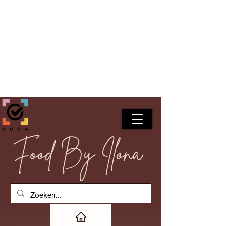
Food By Ilona