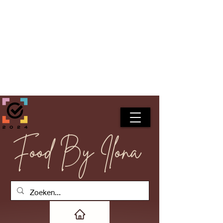
Food By Ilona