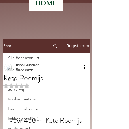
HOME
Registreren
Post
Alle Recepten
Ilona Gundlach
Alle Recepten
16 feb 2024
Keto Roomijs
Keto
Beoordeeld met NaN uit 5 sterren.
Suikervrij
Koolhydraatarm
Laag in calorieën
Voor 450 ml Keto Roomijs
Lekker gezellig :)
hoofdgerecht