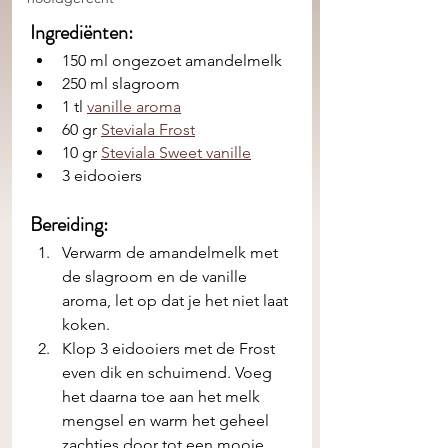
Ingrediënten: 
150 ml ongezoet amandelmelk
250 ml slagroom
1 tl 
vanille aroma
60 gr 
Steviala Frost
10 gr 
Steviala Sweet vanille
3 eidooiers
Bereiding:
Verwarm de amandelmelk met 
de slagroom en de vanille 
aroma, let op dat je het niet laat 
koken.
Klop 3 eidooiers met de Frost 
even dik en schuimend. Voeg 
het daarna toe aan het melk 
mengsel en warm het geheel 
zachtjes door tot een mooie 