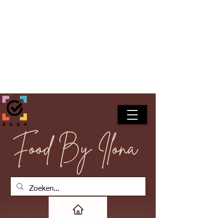
Food By Ilona