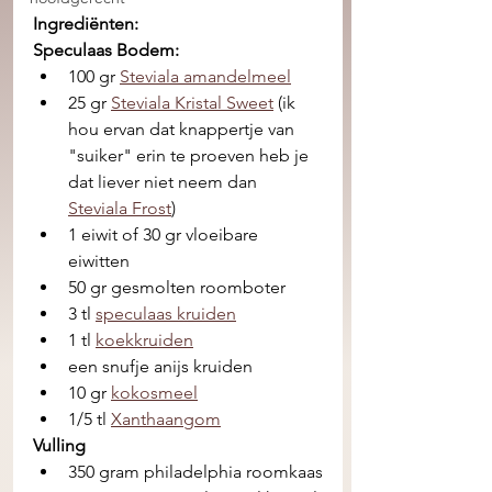
Ingrediënten:
Speculaas Bodem:
100 gr 
Steviala amandelmeel
25 gr 
Steviala Kristal Sweet
 (ik 
hou ervan dat knappertje van 
"suiker" erin te proeven heb je 
dat liever niet neem dan 
Steviala Frost
) 
1 eiwit of 30 gr vloeibare 
eiwitten
50 gr gesmolten roomboter
3 tl 
speculaas kruiden
1 tl 
koekkruiden
een snufje anijs kruiden
10 gr 
kokosmeel
1/5 tl 
Xanthaangom
Vulling
350 gram philadelphia roomkaas