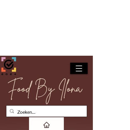
Food By Ilona