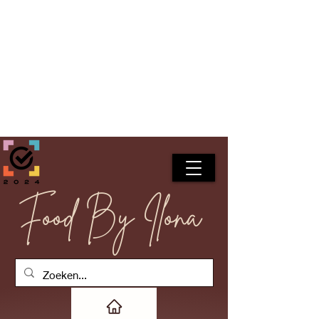
Food By Ilona