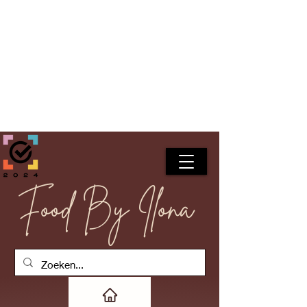
Food By Ilona