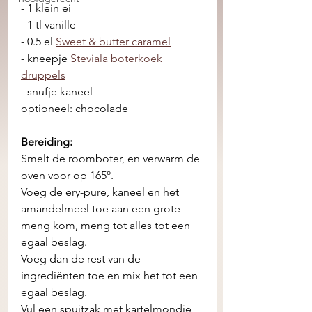
- 1 klein ei 
- 1 tl vanille 
- 0.5 el 
Sweet & butter caramel
- kneepje 
Steviala boterkoek 
druppels
- snufje kaneel 
optioneel: chocolade 
Bereiding:
Smelt de roomboter, en verwarm de 
oven voor op 165º. 
Voeg de ery-pure, kaneel en het 
amandelmeel toe aan een grote 
meng kom, meng tot alles tot een 
egaal beslag. 
Voeg dan de rest van de 
ingrediënten toe en mix het tot een 
egaal beslag. 
Vul een spuitzak met kartelmondje, 