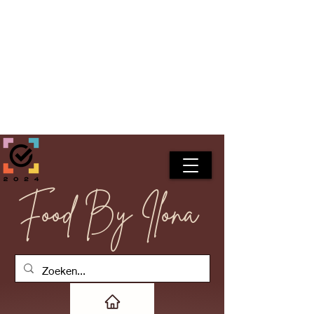
Food By Ilona