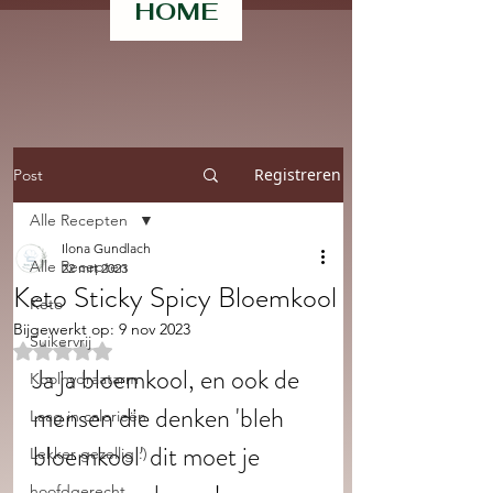
HOME
Registreren
Post
Alle Recepten
Ilona Gundlach
Alle Recepten
22 mrt 2023
Keto Sticky Spicy Bloemkool
Keto
Bijgewerkt op:
9 nov 2023
Suikervrij
Beoordeeld met NaN uit 5 sterren.
Ja ja bloemkool, en ook de 
Koolhydraatarm
mensen die denken 'bleh 
Laag in calorieën
bloemkool' dit moet je 
Lekker gezellig :)
hoofdgerecht