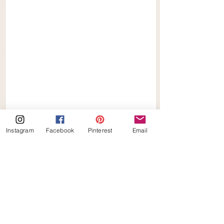
Instagram
Facebook
Pinterest
Email
Keto Sticky Spicy Bloemkool
recepten
keto
keto_ilona
Keto Sticky Spicy Bloemkool
keto airfryer
Keto