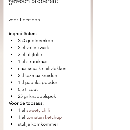
gewoon proberen! 
voor 1 persoon
ingrediënten:
250 gr bloemkool
2 el volle kwark 
3 el olijfolie
1 el strooikaas   
naar smaak chilivlokken
2 tl texmax kruiden
1 tl paprika poeder
0,5 tl zout 
25 gr knabbelspek
Voor de topsaus: 
1 el 
sweety chili 
1 el 
tomaten ketchup
stukje komkommer