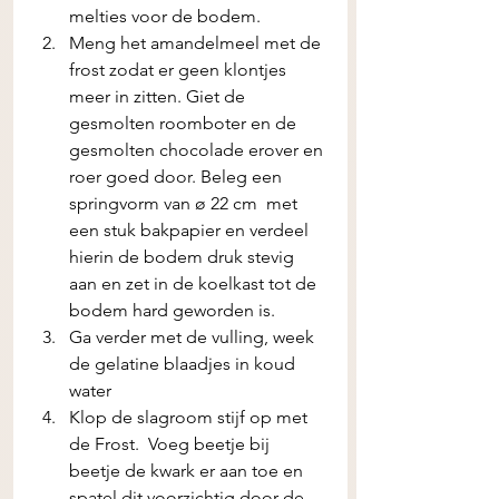
melties voor de bodem.
Meng het amandelmeel met de 
frost zodat er geen klontjes 
meer in zitten. Giet de 
gesmolten roomboter en de 
gesmolten chocolade erover en 
roer goed door. Beleg een 
springvorm van ø 22 cm  met 
een stuk bakpapier en verdeel 
hierin de bodem druk stevig 
aan en zet in de koelkast tot de 
bodem hard geworden is. 
Ga verder met de vulling, week 
de gelatine blaadjes in koud 
water 
Klop de slagroom stijf op met 
de Frost.  Voeg beetje bij 
beetje de kwark er aan toe en 
spatel dit voorzichtig door de 