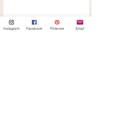
Instagram
Facebook
Pinterest
Email
Keto Stracciatella Kwarktaart! 
recepten
keto
keto_ilona
chocolade
keto taart
kwarktaart
stracciatella