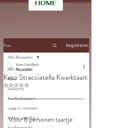
HOME
Registreren
Post
Alle Recepten
Ilona Gundlach
Alle Recepten
30 jul 2023
Keto Stracciatella Kwarktaart
Keto
Beoordeeld met NaN uit 5 sterren.
Suikervrij
Koolhydraatarm
Laag in calorieën
Voor 8 personen taartje 
Lekker gezellig :)
hoofdgerecht