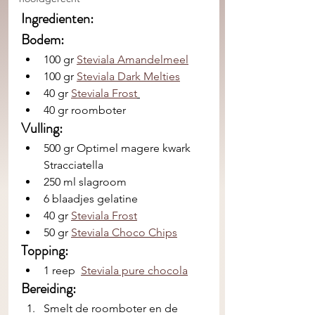
Ingredienten: 
Bodem:
100 gr 
Steviala Amandelmeel
100 gr 
Steviala Dark Melties
40 gr 
Steviala Frost
40 gr roomboter 
Vulling: 
500 gr Optimel magere kwark 
Stracciatella
250 ml slagroom
6 blaadjes gelatine
40 gr 
Steviala Frost
50 gr 
Steviala Choco Chips
Topping:
1 reep  
Steviala pure chocola
Bereiding:
Smelt de roomboter en de 