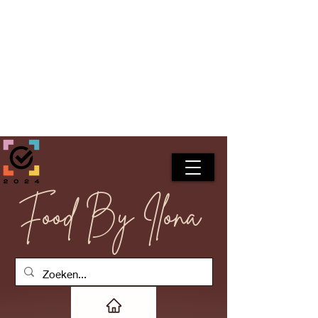
Food By Ilona