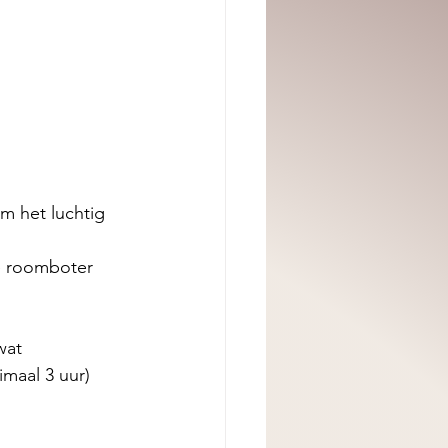
m het luchtig 
e roomboter 
wat 
maal 3 uur) 