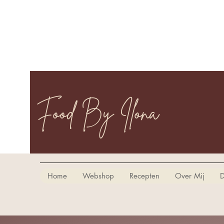
Food By Ilona
Home
Webshop
Recepten
Over Mij
D