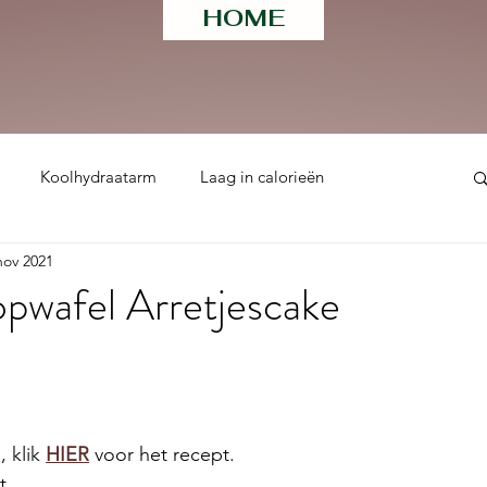
HOME
Koolhydraatarm
Laag in calorieën
nov 2021
ht
pwafel Arretjescake
 uit 5 sterren.
 klik 
HIER
 voor het recept. 
t 