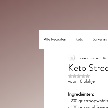
Alle Recepten
Keto
Suikervrij
Ilona Gundlach
16 
Lekker gezellig :)
hoofdgerec
Keto Stroo
Beoordeeld met NaN
voor 10 plakje
Ingrediënten:
- 200 gr stroopwafels,
- 100 gr kristal 2swee