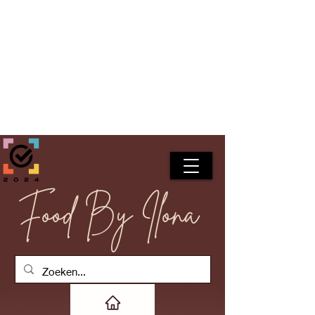
Food By Ilona