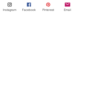
het deelt op social media, mij kan je 
taggen met @keto_ilona
Instagram
Facebook
Pinterest
Email
Keto Stroopwafel ijstaart 
recepten
keto
keto_ilona