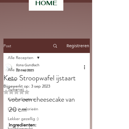
HOME
Registreren
Post
Alle Recepten
Ilona Gundlach
Alle Recepten
22 mei 2023
Keto Stroopwafel ijstaart
Keto
Bijgewerkt op:
3 sep 2023
Suikervrij
Beoordeeld met NaN uit 5 sterren.
voor een cheesecake van 
Koolhydraatarm
20 cm
Laag in calorieën
Lekker gezellig :)
Ingredienten:
hoofdgerecht