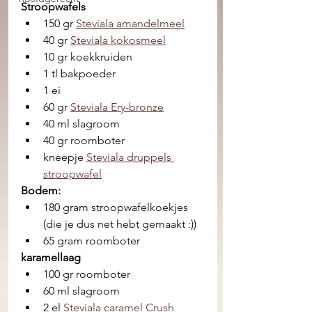
Stroopwafels
150 gr 
Steviala amandelmeel
40 gr 
Steviala kokosmeel
10 gr koekkruiden
1 tl bakpoeder
1 ei 
60 gr 
Steviala Ery-bronze
40 ml slagroom
40 gr roomboter
kneepje 
Steviala druppels 
stroopwafel
Bodem:
180 gram stroopwafelkoekjes 
(die je dus net hebt gemaakt :))
65 gram roomboter
karamellaag
100 gr roomboter
60 ml slagroom
2 el 
Steviala caramel Crush