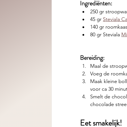
Ingrediënten: 
250 gr stroopwaf
45 gr 
Steviala C
140 gr roomkaa
80 gr Steviala 
Mi
Bereiding:
Maal de stroopw
Voeg de roomkaa
Maak kleine boll
voor ca 30 minu
Smelt de chocola
chocolade stree
Eet smakelijk! 