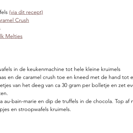
els 
(via dit recept)
aramel Crush
s
lk Melties
afels in de keukenmachine tot hele kleine kruimels
s en de caramel crush toe en kneed met de hand tot e
etjes van het deeg van ca 30 gram per bolletje en zet eve
ten.
 au-bain-marie en dip de truffels in de chocola. Top af
pjes en stroopwafels kruimels. 