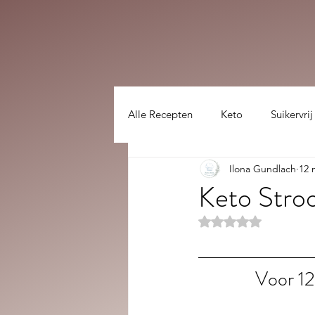
Alle Recepten
Keto
Suikervrij
Ilona Gundlach
12 
Lekker gezellig :)
hoofdgerec
Keto Stroo
Beoordeeld met NaN
Voor 12