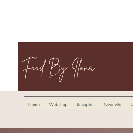
Food By Ilona
Home
Webshop
Recepten
Over Mij
D