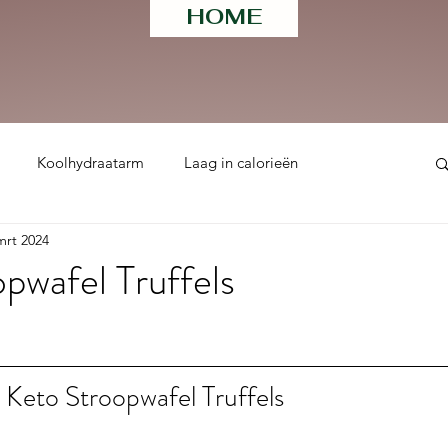
HOME
Koolhydraatarm
Laag in calorieën
mrt 2024
ht
pwafel Truffels
 uit 5 sterren.
 Keto Stroopwafel Truffels 