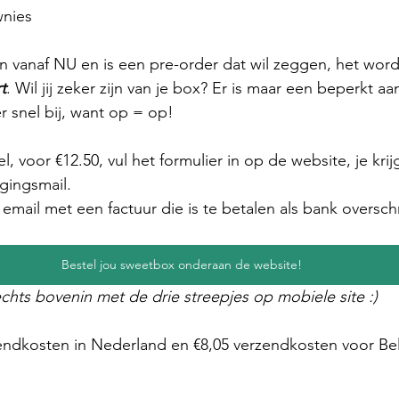
wnies
en vanaf NU en is een pre-order dat wil zeggen, het wor
t
. Wil jij zeker zijn van je box? Er is maar een beperkt aan
r snel bij, want op = op! 
l, voor €12.50, vul het formulier in op de website, je krij
gingsmail. 
email met een factuur die is te betalen als bank overschr
Bestel jou sweetbox onderaan de website!
chts bovenin met de drie streepjes op mobiele site :) 
zendkosten in Nederland en €8,05 verzendkosten voor Bel