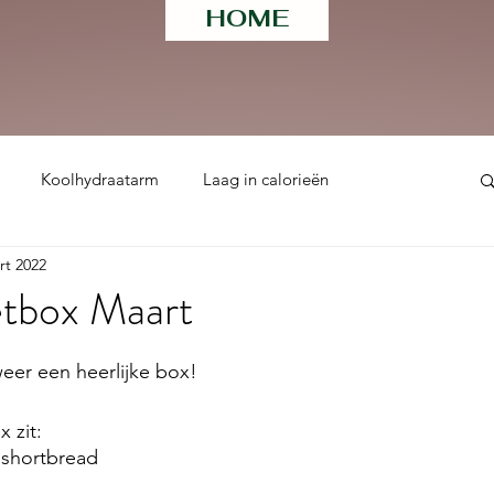
HOME
Koolhydraatarm
Laag in calorieën
rt 2022
ht
tbox Maart
 uit 5 sterren.
eer een heerlijke box!
 zit:  
 shortbread 