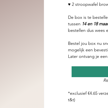
♥ 2 stroopwafel bro
De box is te bestell
tussen 
14 en 18 maar
bestellen dus wees e
Bestel jou box nu sne
mogelijk een bevesti
Later ontvang je een 
Re
*exclusief €4.65 ver
t&t)