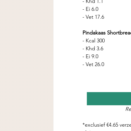
- Khd 1.1
- Ei 6.0
- Vet 17.6
Pindakaas Shortbrea
- Kcal 300
- Khd 3.6
- Ei 9.0
- Vet 26.0
Re
*exclusief €4.65 ver