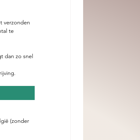
dt verzonden 
tal te 
gt dan zo snel 
ijving.
gië (zonder 