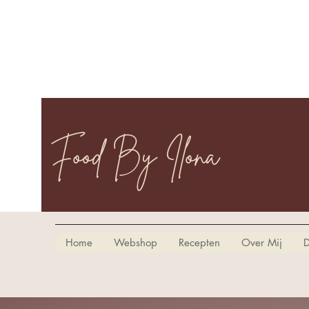
Food By Ilona
Home
Webshop
Recepten
Over Mij
D