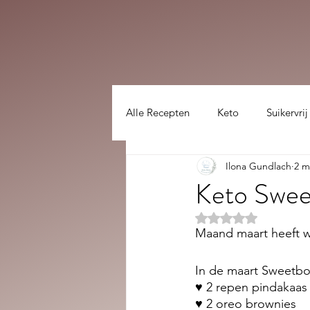
Alle Recepten
Keto
Suikervrij
Ilona Gundlach
2 m
Lekker gezellig :)
hoofdgerec
Keto Swee
Beoordeeld met NaN
Maand maart heeft w
In de maart Sweetbox
♥ 2 repen pindakaas
♥ 2 oreo brownies