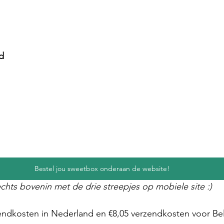
d
Bestel jou sweetbox onderaan de website!
chts bovenin met de drie streepjes op mobiele site :) 
zendkosten in Nederland en €8,05 verzendkosten voor Bel