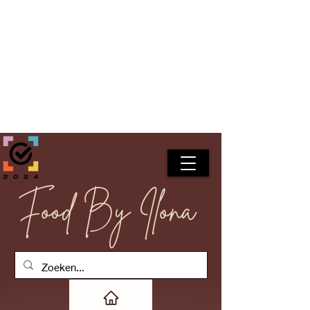
Food By Ilona