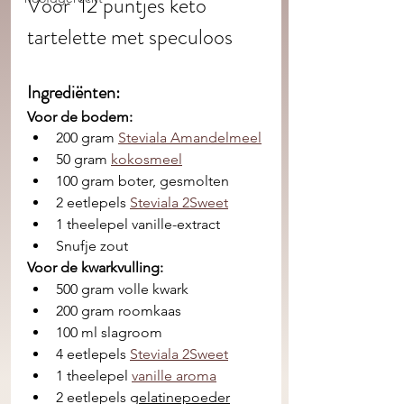
Voor  12 puntjes keto 
tartelette met speculoos
Ingrediënten: 
Voor de bodem:
200 gram 
Steviala Amandelmeel
50 gram 
kokosmeel
100 gram boter, gesmolten
2 eetlepels 
Steviala 2Sweet
1 theelepel vanille-extract
Snufje zout
Voor de kwarkvulling:
500 gram volle kwark
200 gram roomkaas
100 ml slagroom
4 eetlepels 
Steviala 2Sweet
1 theelepel 
vanille aroma
2 eetlepels 
gelatinepoeder