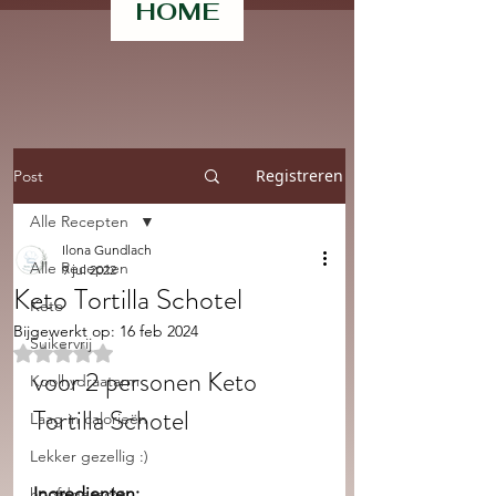
HOME
Registreren
Post
Alle Recepten
Ilona Gundlach
Alle Recepten
9 jul 2022
Keto Tortilla Schotel
Keto
Bijgewerkt op:
16 feb 2024
Suikervrij
Beoordeeld met NaN uit 5 sterren.
voor 2 personen Keto 
Koolhydraatarm
Tortilla Schotel
Laag in calorieën
Lekker gezellig :)
Ingredienten:
hoofdgerecht