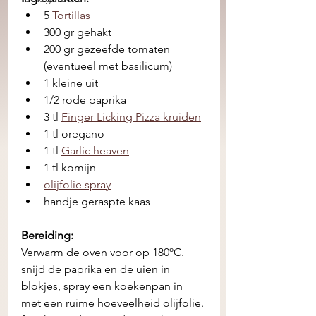
5 
Tortillas 
300 gr gehakt 
200 gr gezeefde tomaten 
(eventueel met basilicum) 
1 kleine uit
1/2 rode paprika
3 tl 
Finger Licking Pizza kruiden
1 tl oregano
1 tl 
Garlic heaven
1 tl komijn 
olijfolie spray
handje geraspte kaas
Bereiding:
Verwarm de oven voor op 180ºC. 
snijd de paprika en de uien in 
blokjes, spray een koekenpan in 
met een ruime hoeveelheid olijfolie. 