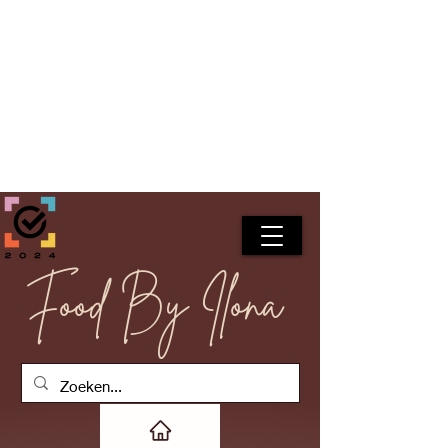
Food By Ilona