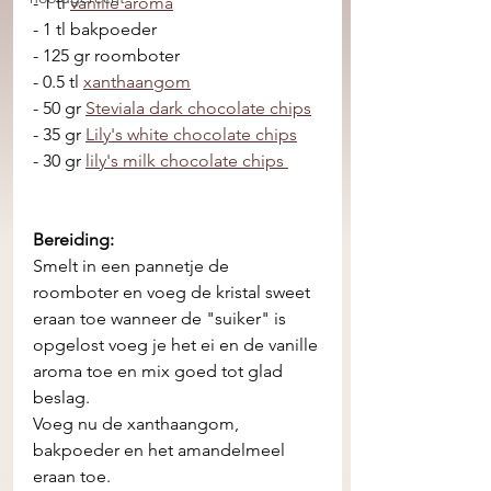
- 1 tl 
vanille aroma
- 1 tl bakpoeder
- 125 gr roomboter 
- 0.5 tl 
xanthaangom
- 50 gr 
Steviala dark chocolate chips
- 35 gr 
Lily's white chocolate chips
- 30 gr 
lily's milk chocolate chips 
Bereiding:
Smelt in een pannetje de 
roomboter en voeg de kristal sweet 
eraan toe wanneer de "suiker" is 
opgelost voeg je het ei en de vanille 
aroma toe en mix goed tot glad 
beslag. 
Voeg nu de xanthaangom, 
bakpoeder en het amandelmeel 
eraan toe. 