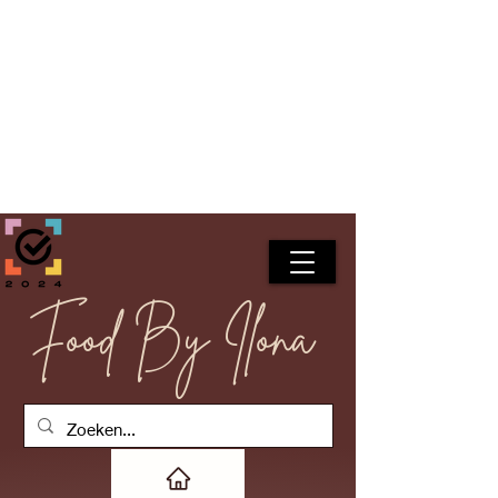
Food By Ilona