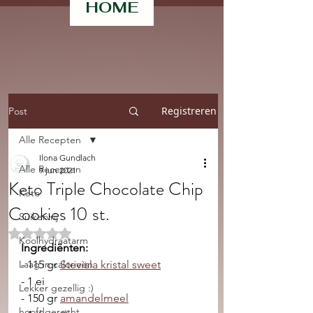
HOME
Registreren
Post
Alle Recepten
Ilona Gundlach
Alle Recepten
9 jun 2021
Keto Triple Chocolate Chip
Keto
Cookies 10 st.
Suikervrij
Beoordeeld met NaN uit 5 sterren.
Koolhydraatarm
Ingrediënten:
Laag in calorieën
- 115 gr 
Steviala kristal sweet
- 1 ei 
Lekker gezellig :)
- 150 gr 
amandelmeel
hoofdgerecht