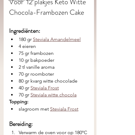
Voor  12 plakjes Keto Witte 
Chocola-Frambozen Cake
Ingrediënten: 
180 gr 
Steviala Amandelmeel
4 eieren
75 gr frambozen
10 gr bakpoeder
2 tl vanille aroma
70 gr roomboter
80 gr kvarg witte chocolade 
40 gr 
Steviala Frost
70 gr 
Steviala witte chocola
Topping: 
slagroom met 
Steviala Frost
Bereiding:
Verwarm de oven voor op 180ºC 