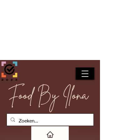
Food By Ilona