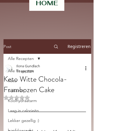
HOME
Registreren
Post
Alle Recepten
Ilona Gundlach
Alle Recepten
11 apr 2024
Keto Witte Chocola-
Keto
Frambozen Cake
Suikervrij
Beoordeeld met NaN uit 5 sterren.
Koolhydraatarm
Laag in calorieën
Lekker gezellig :)
hoofdgerecht