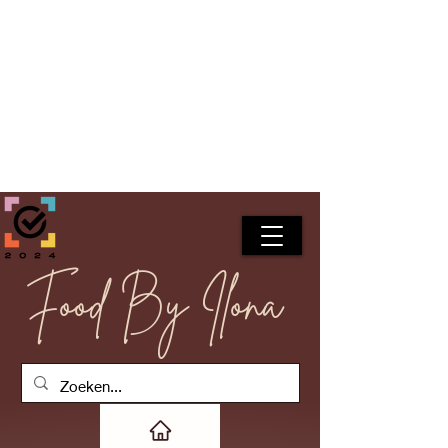
Food By Ilona