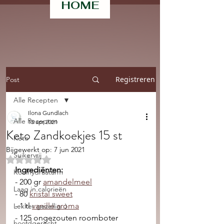
HOME
Registreren
Post
Alle Recepten
Ilona Gundlach
Alle Recepten
15 apr 2021
Keto Zandkoekjes 15 st
Keto
Bijgewerkt op:
7 jun 2021
Suikervrij
Beoordeeld met NaN uit 5 sterren.
Ingrediënten: 
Koolhydraatarm
- 200 gr 
amandelmeel
Laag in calorieën
- 80 
kristal sweet
- 1 tl 
vanille aroma
Lekker gezellig :)
- 125 ongezouten roomboter 
hoofdgerecht