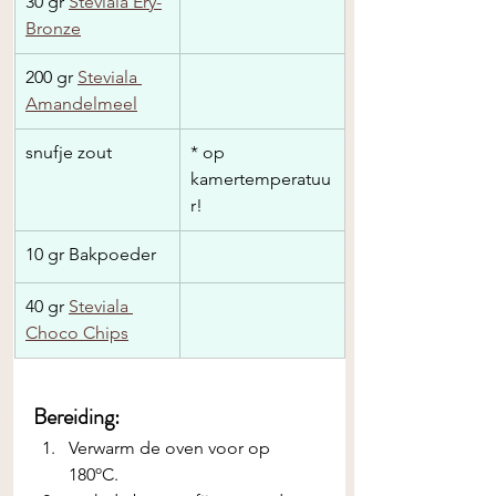
30 gr 
Steviala Ery-
Bronze
200 gr 
Steviala 
Amandelmeel
snufje zout
* op 
kamertemperatuu
r!
10 gr Bakpoeder 
40 gr 
Steviala 
Choco Chips
Bereiding:
Verwarm de oven voor op 
180ºC. 