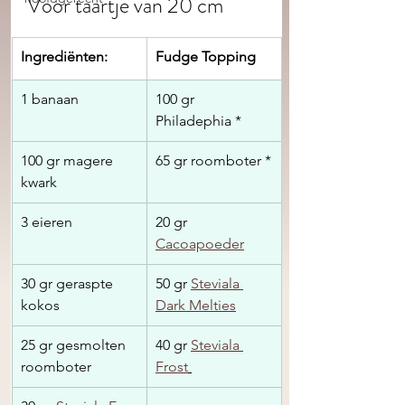
Voor taartje van 20 cm
​Ingrediënten:
Fudge Topping
1 banaan
100 gr 
Philadephia *
100 gr magere 
65 gr roomboter *
kwark
3 eieren
20 gr 
Cacoapoeder
30 gr geraspte 
50 gr 
Steviala 
kokos 
Dark Melties
25 gr gesmolten 
40 gr 
Steviala 
roomboter
Frost