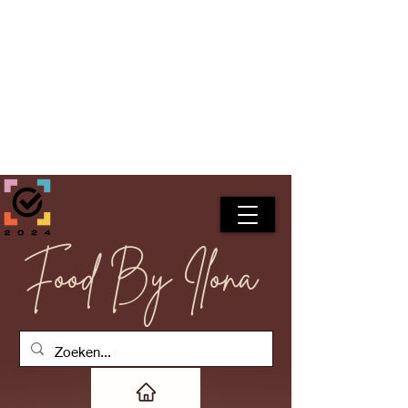
Food By Ilona