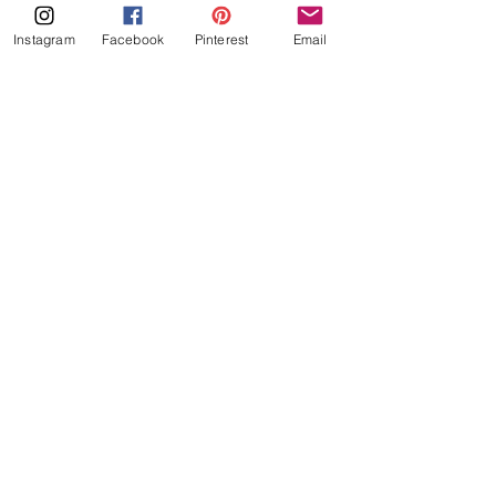
Instagram
Facebook
Pinterest
Email
koolhydraatarme Cheesecake Op 
Andere Wijze
keto
koolhydraatarm
cheesecake
speculoos
koekje
speculooscheesecake
Keto
Koolhydraatarm
Alles weergeven
Gerelateerde posts