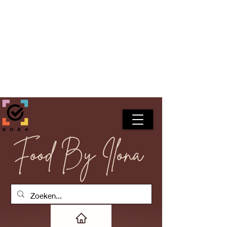
Food By Ilona