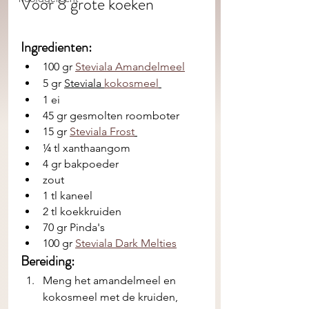
Voor 8 grote koeken
Ingredienten: 
100 gr 
Steviala Amandelmeel
5 gr 
Steviala 
kokosmeel
1 ei 
45 gr gesmolten roomboter
15 gr 
Steviala Frost
¼ tl xanthaangom
4 gr bakpoeder
zout
1 tl kaneel 
2 tl koekkruiden
70 gr Pinda's
100 gr 
Steviala Dark Melties
Bereiding:
Meng het amandelmeel en 
kokosmeel met de kruiden, 