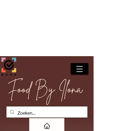
Food By Ilona