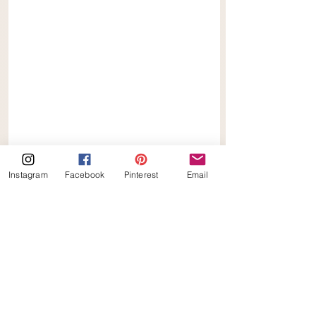
Instagram
Facebook
Pinterest
Email
Koolhydraatarme Chocolade 
Pindakoeken
recepten
keto
keto_ilona
koolhydraatarm
chocolade
ketoilona
koekje
Keto
Koolhydraatarm