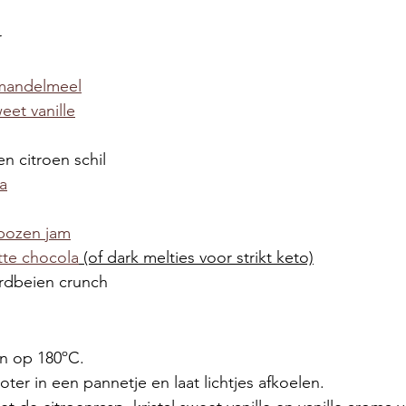
r
Amandelmeel
eet vanille
en citroen schil
a
bozen jam
itte chocola
 (of dark melties voor strikt keto)
rdbeien crunch
n op 180ºC.
er in een pannetje en laat lichtjes afkoelen.