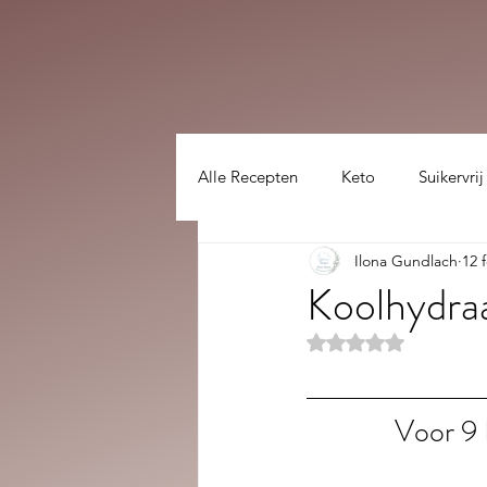
Alle Recepten
Keto
Suikervrij
Ilona Gundlach
12 
Lekker gezellig :)
hoofdgerec
Koolhydra
Beoordeeld met NaN
Voor 9