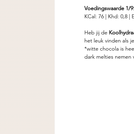
Voedingswaarde 1/9
KCal: 76 | Khd: 0,8 | E
Heb jij de
 Koolhydr
het leuk vinden als 
*witte chocola is hee
dark melties nemen v