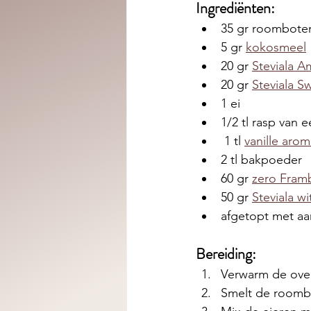
Ingrediënten: 
35 gr roombote
5 gr 
kokosmeel
20 gr 
Steviala 
20 gr 
Steviala Sw
1 ei
1/2 tl rasp van e
 1 tl 
vanille arom
2 tl bakpoeder
60 gr 
zero Fram
50 gr 
Steviala w
afgetopt met aa
Bereiding:
Verwarm de ove
Smelt de roombot