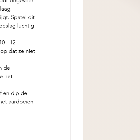
 voor ongeveer 
laag.
gt. Spatel dit 
beslag luchtig 
0 - 12 
op dat ze niet 
n de 
e het 
f en dip de 
met aardbeien 