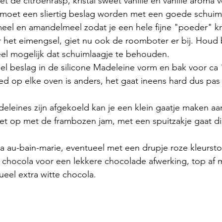
t de citroenrasp, kristal sweet vanille en vanille aroma
 moet een sliertig beslag worden met een goede schuim
el en amandelmeel zodat je een hele fijne "poeder" krij
r het eimengsel, giet nu ook de roomboter er bij. Houd 
el mogelijk dat schuimlaagje te behouden.
el beslag in de silicone Madeleine vorm en bak voor ca 1
d op elke oven is anders, het gaat ineens hard dus pas 
leines zijn afgekoeld kan je een klein gaatje maken aa
het op met de frambozen jam, met een spuitzakje gaat di
a au-bain-marie, eventueel met een drupje roze kleursto
 chocola voor een lekkere chocolade afwerking, top af 
eel extra witte chocola.