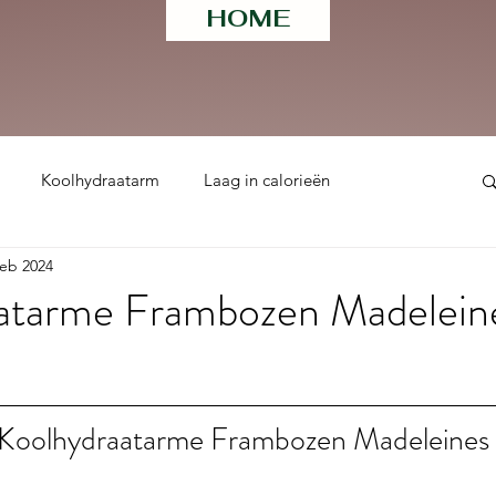
HOME
Koolhydraatarm
Laag in calorieën
feb 2024
ht
atarme Frambozen Madelein
 uit 5 sterren.
 Koolhydraatarme Frambozen Madeleines