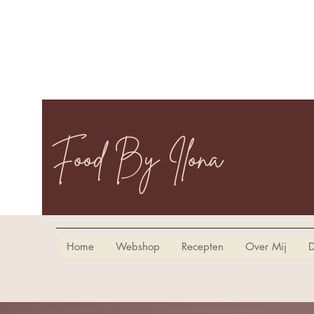
Food By Ilona
Home
Webshop
Recepten
Over Mij
D