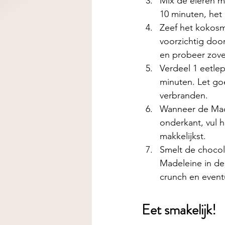
Mix de eieren me
10 minuten, het
Zeef het kokosme
voorzichtig doo
en probeer zove
Verdeel 1 eetlep
minuten. Let goe
verbranden.
Wanneer de Made
onderkant, vul 
makkelijkst.
Smelt de chocol
Madeleine in de
crunch en eventu
Eet smakelijk! 