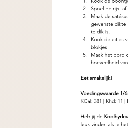
Kook de boontje
Spoel de rijst a
Maak de satésau
gewenste dikte d
te dik is. 
Kook de eitjes 
blokjes
Maak het bord o
hoeveelheid van
Eet smakelijk! 
Voedingswaarde 1/6
KCal: 381 | Khd: 11 | E
Heb jij de 
Koolhydra
leuk vinden als je h