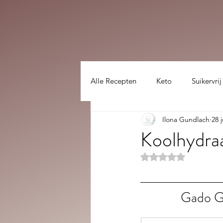
Alle Recepten
Keto
Suikervrij
Ilona Gundlach
28 
Lekker gezellig :)
hoofdgerec
Koolhydra
Beoordeeld met NaN
Gado Ga