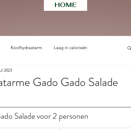
HOME
Koolhydraatarm
Laag in calorieën
jul 2023
ht
atarme Gado Gado Salade
 uit 5 sterren.
do Salade voor 2 personen