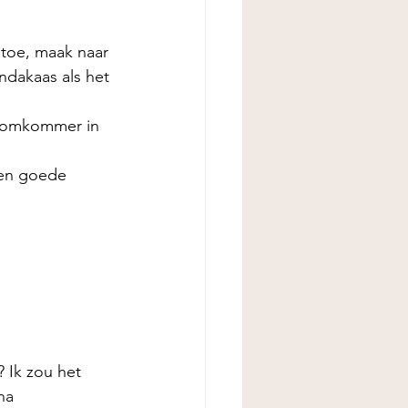
toe, maak naar 
ndakaas als het 
 komkommer in 
een goede 
 Ik zou het 
na 