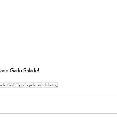
ado Gado Salade! 
ado GADO
gadogado salade
keto_