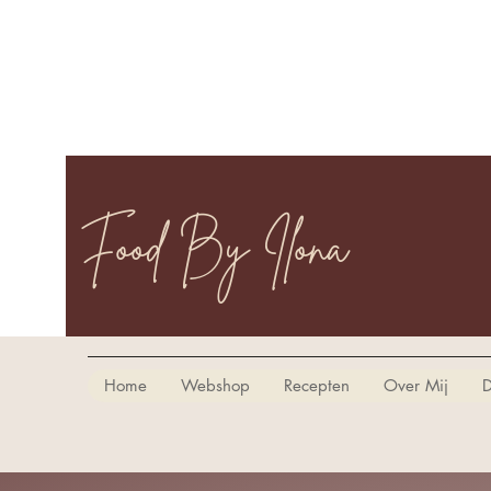
Food By Ilona
Home
Webshop
Recepten
Over Mij
D