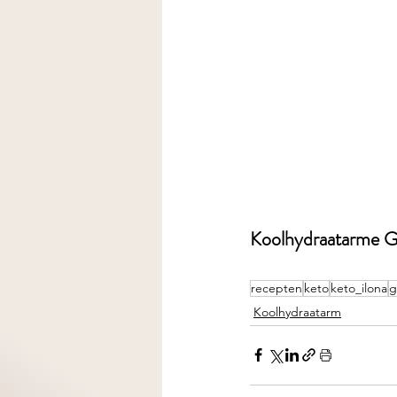
Koolhydraatarme G
recepten
keto
keto_ilona
g
Koolhydraatarm