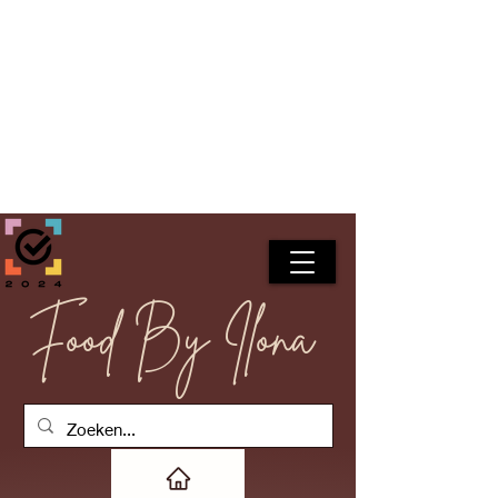
Food By Ilona