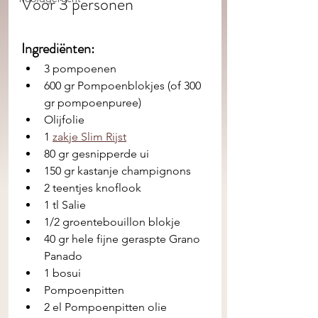
Voor 3 personen 
Ingrediënten: 
3 pompoenen
600 gr Pompoenblokjes (of 300 
gr pompoenpuree)
Olijfolie 
1 
zakje Slim Rijst
80 gr gesnipperde ui 
150 gr kastanje champignons
2 teentjes knoflook
1 tl Salie
1/2 groentebouillon blokje
40 gr hele fijne geraspte Grano 
Panado 
1 bosui
Pompoenpitten
2 el Pompoenpitten olie 