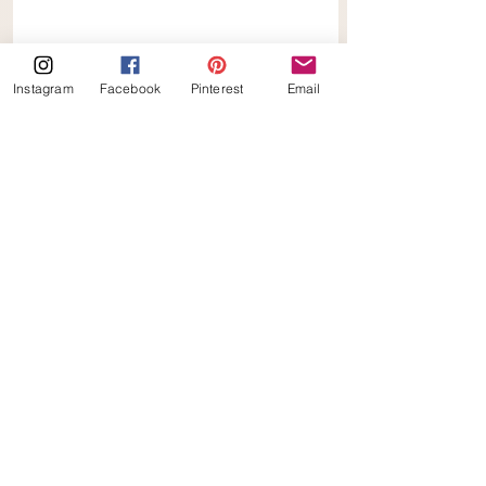
Instagram
Facebook
Pinterest
Email
koolhydraatarme Pompoen Risotto 
recepten
keto
keto_ilona
koolhydraatarm
pompoen
risotto
slimrijst