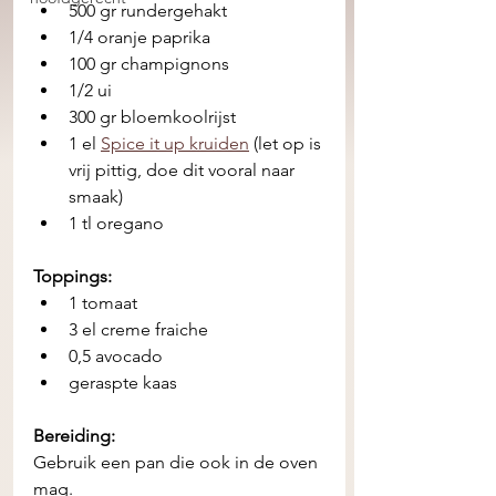
500 gr rundergehakt 
1/4 oranje paprika 
100 gr champignons 
1/2 ui 
300 gr bloemkoolrijst
1 el 
Spice it up kruiden
 (let op is 
vrij pittig, doe dit vooral naar 
smaak)  
1 tl oregano 
Toppings:
1 tomaat
3 el creme fraiche 
0,5 avocado 
geraspte kaas 
Bereiding:
Gebruik een pan die ook in de oven 
mag. 