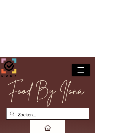
Food By Ilona