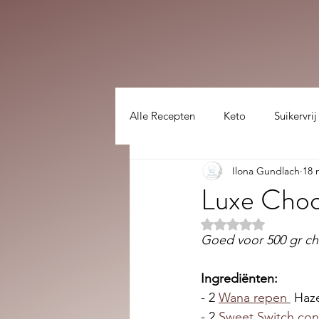
Alle Recepten
Keto
Suikervrij
Ilona Gundlach
18 
Lekker gezellig :)
hoofdgerec
Luxe Choc
Beoordeeld met NaN
Goed voor 500 gr ch
Ingrediënten:
- 2 
Wana repen 
 Haz
- 2 
Sweet Switch conf