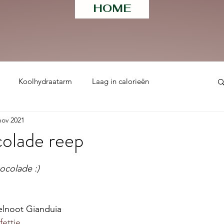
HOME
Koolhydraatarm
Laag in calorieën
nov 2021
ht
olade reep
 uit 5 sterren.
ocolade :) 
elnoot Gianduia 
ettie