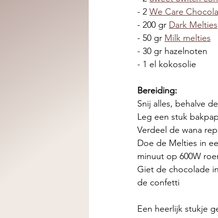
- 2 
We Care Chocola
- 200 gr 
Dark Melties
- 50 gr 
Milk melties
- 30 gr hazelnoten
- 1 el kokosolie 
Bereiding:
Snij alles, behalve de
Leg een stuk bakpapi
Verdeel de wana repe
Doe de Melties in ee
minuut op 600W roer
Giet de chocolade in
de confetti 
Een heerlijk stukje 