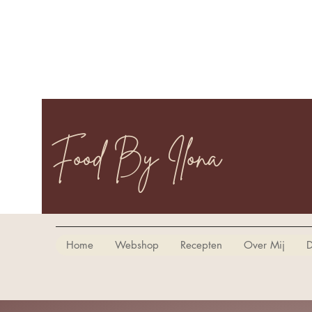
Food By Ilona
Home
Webshop
Recepten
Over Mij
D