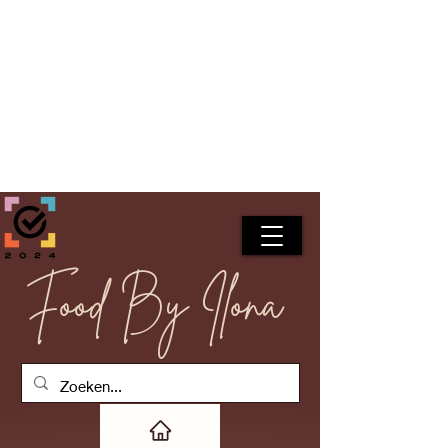
Food By Ilona