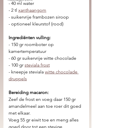
- 40 ml water 
- 2 tl 
xanthaangom
- suikervrije frambozen siroop 
- optioneel kleurstof (rood) 
Ingrediënten vulling:
- 150 gr roomboter op 
kamertemperatuur 
- 60 gr suikervrije witte chocolade
- 100 gr 
steviala frost
- kneepje steviala 
witte chocolade 
druppels
Bereiding macaron: 
Zeef de frost en voeg daar 150 gr 
amandelmeel aan toe roer dit goed 
met elkaar. 
Voeg 55 gr eiwit toe en meng alles 
goed door tot een stevige 