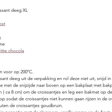
oissant deeg XL 
m
ost
a
ine
witte chocola
n voor op 200ºC.
sant deeg uit de verpakking en rol deze niet uit, snijd in 
ze met de snijzijde naar boven op een bakplaat met bakp
n ( ca 8 cm) om de croissantjes en leg een bakmat op de 
op zodat de croissantjes niet kunnen gaan rijzen in de o
uten de croissantjes goudbruin. 