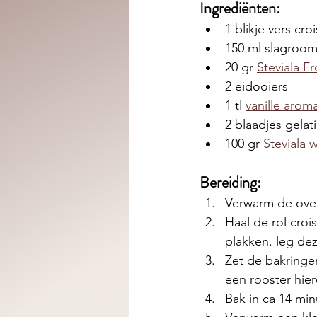
Ingrediënten: 
1 blikje vers cr
150 ml slagroo
20 gr 
Steviala Fr
2 eidooiers
1 tl 
vanille arom
2 blaadjes gelat
100 gr 
Steviala 
Bereiding:
Verwarm de ove
Haal de rol crois
plakken. leg de
Zet de bakringe
een rooster hier
Bak in ca 14 min