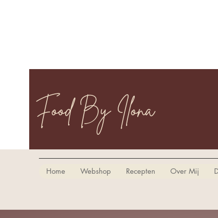
Food By Ilona
Home
Webshop
Recepten
Over Mij
D