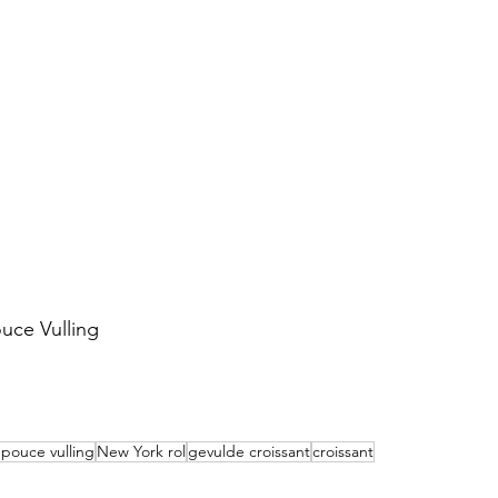
uce Vulling
pouce vulling
New York rol
gevulde croissant
croissant