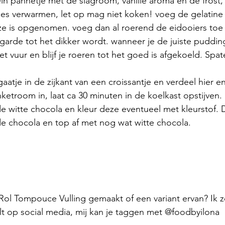
n pannetje met de slagroom, vanille aroma en de frost, k
jes verwarmen, let op mag niet koken! voeg de gelatine 
e is opgenomen. voeg dan al roerend de eidooiers toe en
garde tot het dikker wordt. wanneer je de juiste puddin
et vuur en blijf je roeren tot het goed is afgekoeld. Spate
aatje in de zijkant van een croissantje en verdeel hier en
etroom in, laat ca 30 minuten in de koelkast opstijven.
e witte chocola en kleur deze eventueel met kleurstof. 
de chocola en top af met nog wat witte chocola.
ol Tompouce Vulling gemaakt of een variant ervan? Ik z
elt op social media, mij kan je taggen met @foodbyilona 