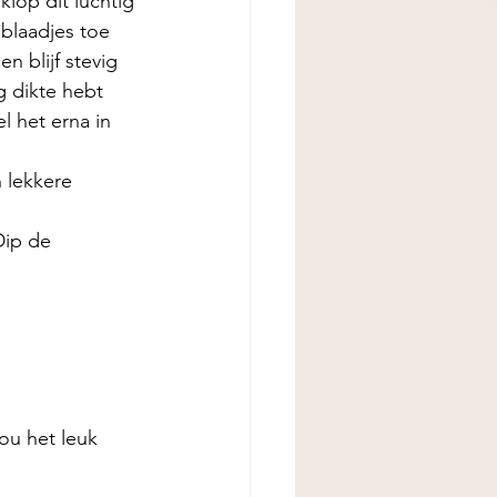
lop dit luchtig 
blaadjes toe 
 blijf stevig 
g dikte hebt 
l het erna in 
 lekkere 
Dip de 
ou het leuk 