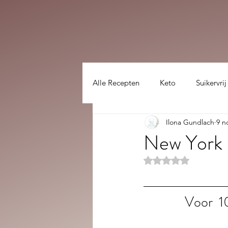
Alle Recepten
Keto
Suikervrij
Ilona Gundlach
9 n
Lekker gezellig :)
hoofdgerec
New York
Beoordeeld met NaN
Voor  