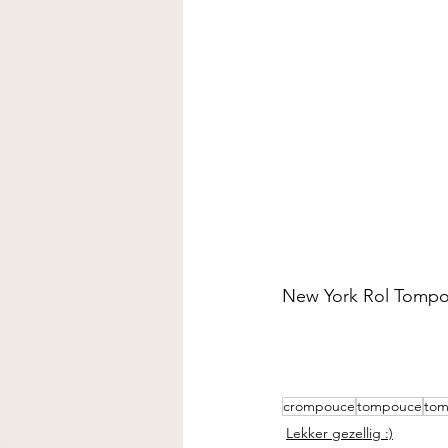
New York Rol Tompo
crompouce
tompouce
tom
Lekker gezellig :)