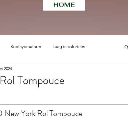
HOME
Koolhydraatarm
Laag in calorieën
ov 2024
ht
 Rol Tompouce
 uit 5 sterren.
10 New York Rol Tompouce