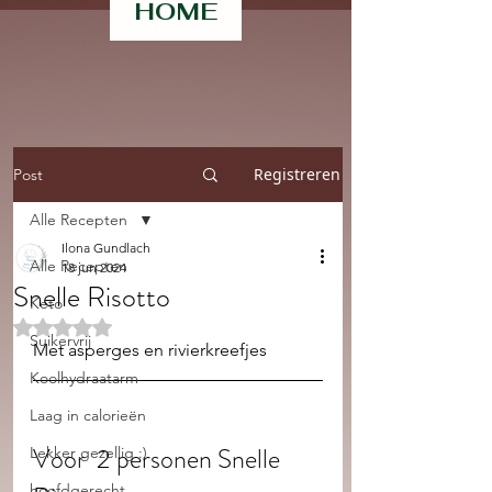
HOME
Registreren
Post
Alle Recepten
Ilona Gundlach
Alle Recepten
18 jun 2024
Snelle Risotto
Keto
Beoordeeld met NaN uit 5 sterren.
Suikervrij
Met asperges en rivierkreefjes 
Koolhydraatarm
Laag in calorieën
Voor  2 personen Snelle 
Lekker gezellig :)
hoofdgerecht