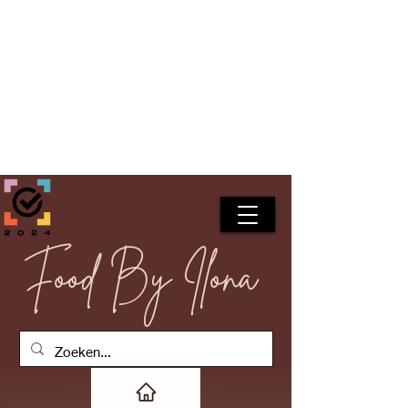
Food By Ilona