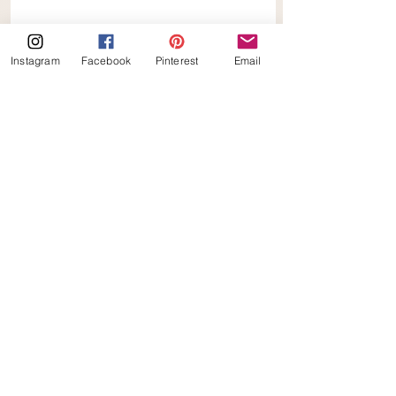
Instagram
Facebook
Pinterest
Email
Suikervrij Oreo Valentijnstaartje
oreo
valentijn
Suikervrij Oreo Valentijnstaartje
valentijnstaartje
Suikervrij