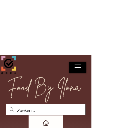
Food By Ilona