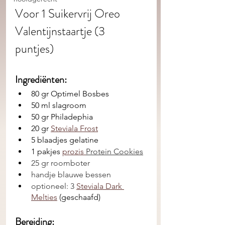
Voor 1 Suikervrij Oreo 
Valentijnstaartje (3 
puntjes) 
Ingrediënten: 
80 gr Optimel Bosbes
50 ml slagroom
50 gr Philadephia
20 gr 
Steviala Frost
5 blaadjes gelatine 
1 pakjes 
prozis 
Protein Cookies
25 gr roomboter
handje blauwe bessen 
optioneel: 3 
Steviala Dark 
Melties
 (geschaafd)
Bereiding: