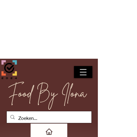
Food By Ilona