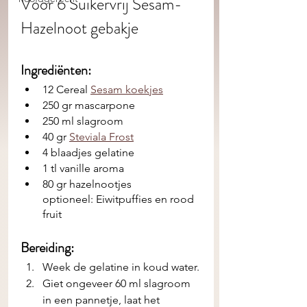
Voor 6 Suikervrij Sesam-
Hazelnoot gebakje
Ingrediënten: 
12 Cereal 
Sesam koekjes
250 gr mascarpone
250 ml slagroom
40 gr 
Steviala Frost
4 blaadjes gelatine
1 tl vanille aroma
80 gr hazelnootjes
optioneel: Eiwitpuffies en rood 
fruit
Bereiding:
Week de gelatine in koud water.
Giet ongeveer 60 ml slagroom 
in een pannetje, laat het 