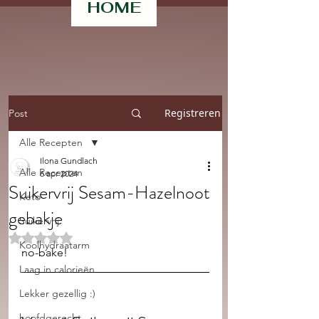
HOME
Registreren
Post
Alle Recepten
Ilona Gundlach
Alle Recepten
6 apr 2024
Suikervrij Sesam-Hazelnoot
Keto
gebakje
Suikervrij
Beoordeeld met NaN uit 5 sterren.
Koolhydraatarm
no-bake!
Laag in calorieën
Lekker gezellig :)
hoofdgerecht