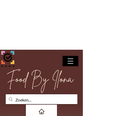
Food By Ilona