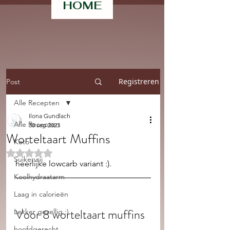
HOME
Registreren
Post
Alle Recepten
Ilona Gundlach
Alle Recepten
30 sep 2023
Worteltaart Muffins
Keto
Beoordeeld met NaN uit 5 sterren.
Suikervrij
heerlijke lowcarb variant :). 
Koolhydraatarm
Laag in calorieën
Voor 8 worteltaart muffins 
Lekker gezellig :)
hoofdgerecht