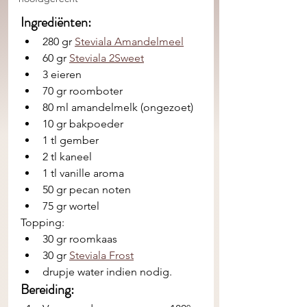
Ingrediënten: 
280 gr 
Steviala Amandelmeel
60 gr 
Steviala 2Sweet
3 eieren
70 gr roomboter
80 ml amandelmelk (ongezoet)
10 gr bakpoeder
1 tl gember
2 tl kaneel
1 tl vanille aroma
50 gr pecan noten
75 gr wortel 
Topping:
30 gr roomkaas
30 gr 
Steviala Frost
drupje water indien nodig. 
Bereiding: