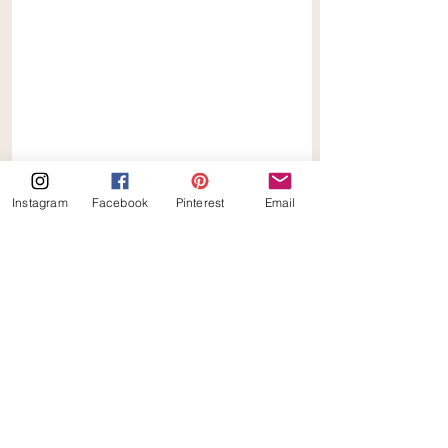
Instagram
Facebook
Pinterest
Email
Keto Aardbeien Frambozen 
Kwarktaart
recepten
keto
keto_ilona
koolhydraatarm
recept