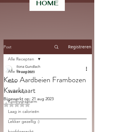
HOME
Registreren
Post
Alle Recepten
Ilona Gundlach
Alle Recepten
19 aug 2023
Keto Aardbeien Frambozen
Keto
Kwarktaart
Suikervrij
Bijgewerkt op:
21 aug 2023
Koolhydraatarm
Beoordeeld met NaN uit 5 sterren.
Laag in calorieën
Lekker gezellig :)
hoofdgerecht