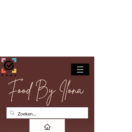
Food By Ilona