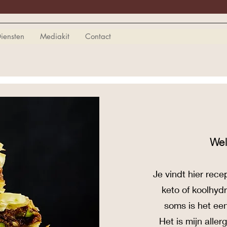
iensten
Mediakit
Contact
We
Je vind
t
hier rece
keto of koolhyd
soms is het ee
Het is mijn alle