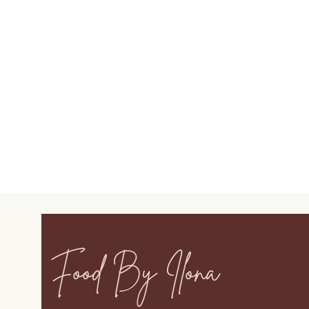
Food By Ilona