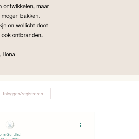
n ontwikkelen, maar
te mogen bakken.
kje en wellicht doet
e ook ontbranden.
, Ilona
Inloggen/registreren
lona Gundlach