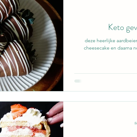
Keto gev
deze heerlijke aardbeie
cheesecake en daarna no
I