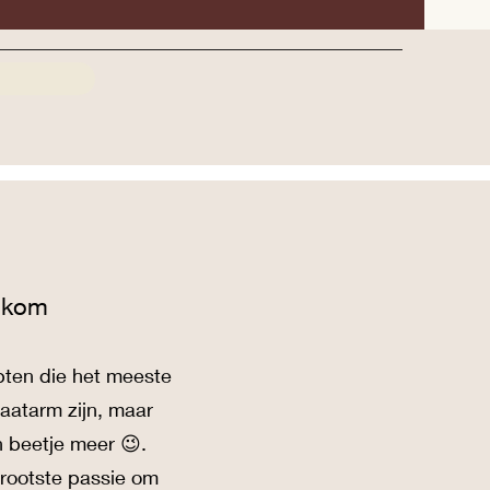
lkom
pten die het meeste
raatarm zijn, maar
n beetje meer 😉.
rgrootste passie om