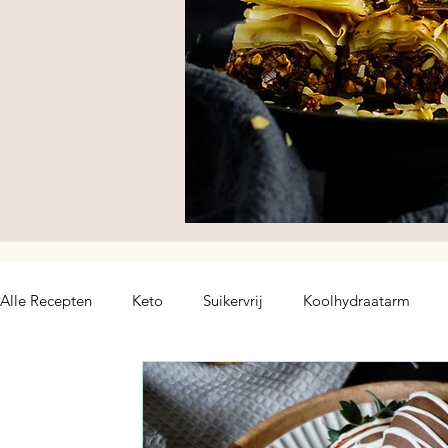
Alle Recepten
Keto
Suikervrij
Koolhydraatarm
hoofdgerecht