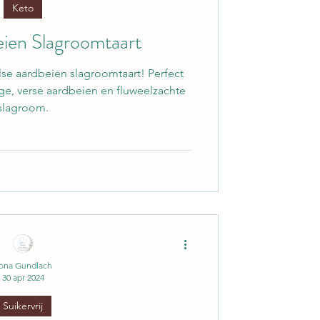
Keto
ien Slagroomtaart
e aardbeien slagroomtaart! Perfect
e, verse aardbeien en fluweelzachte
slagroom.
lona Gundlach
30 apr 2024
Suikervrij