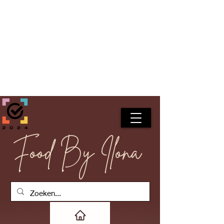
Food By Ilona