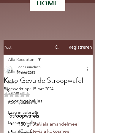
HOME
Registreren
Post
Alle Recepten
Ilona Gundlach
Alle Recepten
14 mei 2023
Keto Gevulde Stroopwafel
Keto
Bijgewerkt op:
15 mrt 2024
Suikervrij
Beoordeeld met NaN uit 5 sterren.
voor 6 gebakjes 
Koolhydraatarm
Laag in calorieën
Stroopwafels
Lekker gezellig :)
150 gr 
Steviala amandelmeel
40 gr 
Steviala kokosmeel
hoofdgerecht