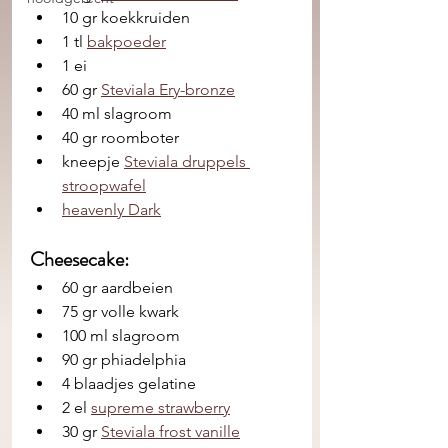
10 gr koekkruiden
1 tl 
bakpoeder
1 ei 
60 gr 
Steviala Ery-bronze
40 ml slagroom
40 gr roomboter
kneepje 
Steviala druppels 
stroopwafel
heavenly Dark
Cheesecake:
60 gr aardbeien 
75 gr volle kwark 
100 ml slagroom
90 gr phiadelphia 
4 blaadjes gelatine 
2 el 
supreme strawberry
30 gr 
Steviala frost vanille