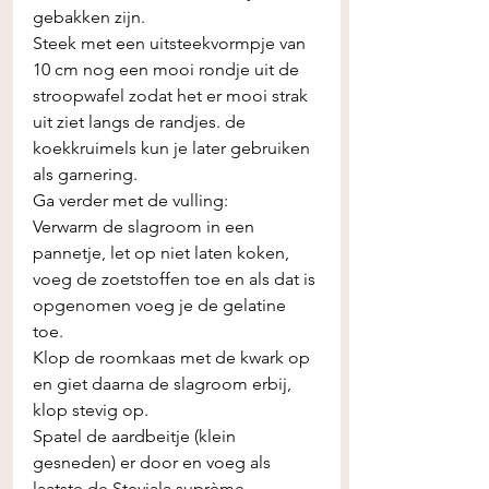
gebakken zijn.  
Steek met een uitsteekvormpje van 
10 cm nog een mooi rondje uit de 
stroopwafel zodat het er mooi strak 
uit ziet langs de randjes. de 
koekkruimels kun je later gebruiken 
als garnering.
Ga verder met de vulling: 
Verwarm de slagroom in een 
pannetje, let op niet laten koken, 
voeg de zoetstoffen toe en als dat is 
opgenomen voeg je de gelatine 
toe. 
Klop de roomkaas met de kwark op 
en giet daarna de slagroom erbij, 
klop stevig op.
Spatel de aardbeitje (klein 
gesneden) er door en voeg als 
laatste de Steviala suprème 