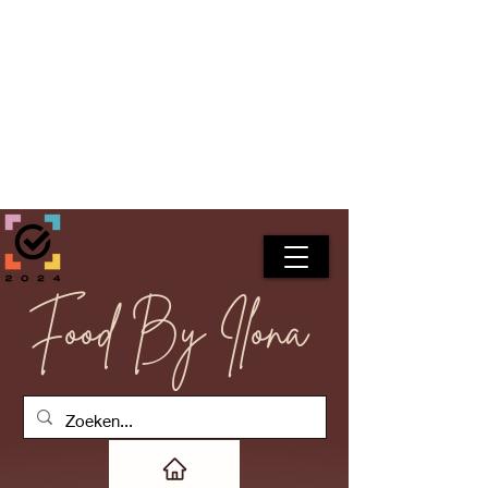
Food By Ilona