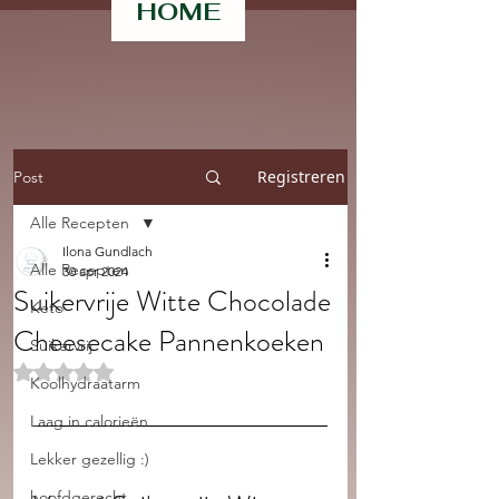
HOME
Registreren
Post
Alle Recepten
Ilona Gundlach
Alle Recepten
30 apr 2024
Suikervrije Witte Chocolade
Keto
Cheesecake Pannenkoeken
Suikervrij
Beoordeeld met NaN uit 5 sterren.
Koolhydraatarm
Laag in calorieën
Lekker gezellig :)
hoofdgerecht